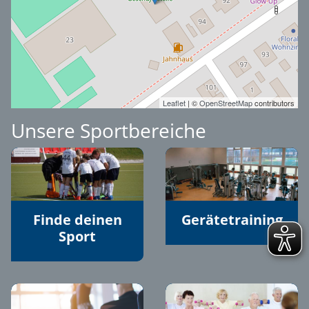
Leaflet
| ©
OpenStreetMap
contributors
Unsere Sportbereiche
Finde deinen
Gerätetraining
Sport